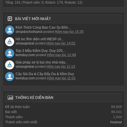
Tổng: 191 (Thành viên: 0, Khách: 179, Robots: 12)
BÀI VIẾT MỚI NHẤT
Kích Thích Cùng Bao Cao Su Đôn...
shopdochoihanoi
posted
Hôm nay lúc 15:35
Hệ lọc tĩnh điện ướt WESP có...
vimaxglobal
posted
Hôm nay lúc 14:02
Top 3 Mẫu Kiềm Duy: Duy-205,...
kemduy.com
posted
Hôm nay lúc 12:49
Giải pháp xử lý bụi cho nhà máy...
vimaxglobal
posted
Hôm nay lúc 11:13
Cây Sủi Da & Cây Đẩy Da & Kềm Duy
kemduy.com
posted
Hôm nay lúc 11:01
THỐNG KÊ DIỄN ĐÀN
Đề tài thảo luận:
99,069
Bài viết:
99,431
Thành viên:
1,044
Thành viên mới nhất:
hoamai