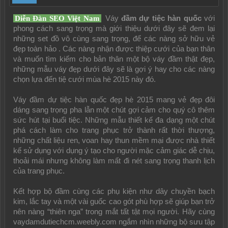
Diễn Đàn SEO Việt Nam
Váy
đầm dự tiệc hàn quốc
với
phong cách sang trọng mà giới thiệu dưới đây sẽ đem lại
những set đồ vô cùng sang trọng, để các nàng sở hữu vẻ
đẹp toàn hảo . Các nàng nhận được thiệp cưới của bạn thân
và muốn tìm kiếm cho bản thân một bộ váy đầm thật đẹp,
những mẫu váy đẹp dưới đây sẽ là gợi ý hay cho các nàng
chọn lựa đến tiệ cưới mùa hè 2015 này đó.
Váy đầm dự tiệc hàn quốc đẹp hè 2015 mang vẻ đẹp đôi
dáng sang trọng pha lẫn một chút gợi cảm cho quý cô thêm
sức hút tại buổi tiệc. Những mẫu thiết kế đa dạng một chút
phá cách làm cho trang phục trở thành rất thời thượng,
những chất liệu ren, voan hay thun mềm mại được nhà thiết
kế sử dụng với dụng ý tạo cho người mặc cảm giác dễ chịu,
thoải mái nhưng không làm mất đi nét sang trọng thanh lịch
của trang phục.
Kết hợp bộ đầm cùng các phụ kiện như dây chuyền bạch
kim, lắc tay và một vài guốc cao gót phù hợp sẽ giúp bạn trở
nên nàng “thiên nga” trong mắt tất tật mọi người. Hãy cùng
vaydamdutiechcm.weebly.com ngắm nhìn những bộ sưu tập