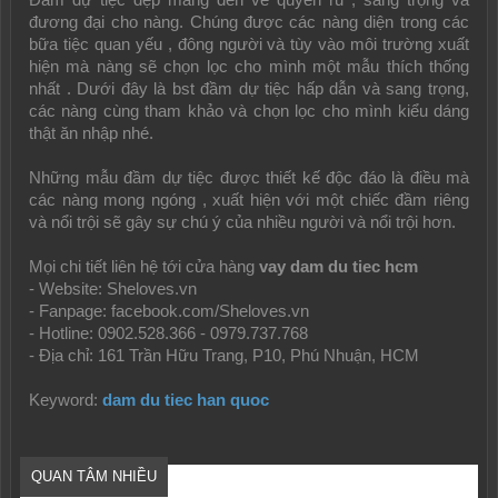
Đầm dự tiệc đẹp mang đến vẻ quyến rũ , sang trọng và
đương đại cho nàng. Chúng được các nàng diện trong các
bữa tiệc quan yếu , đông người và tùy vào môi trường xuất
hiện mà nàng sẽ chọn lọc cho mình một mẫu thích thống
nhất . Dưới đây là bst đầm dự tiệc hấp dẫn và sang trọng,
các nàng cùng tham khảo và chọn lọc cho mình kiểu dáng
thật ăn nhập nhé.
Những mẫu đầm dự tiệc được thiết kế độc đáo là điều mà
các nàng mong ngóng , xuất hiện với một chiếc đầm riêng
và nổi trội sẽ gây sự chú ý của nhiều người và nổi trội hơn.
Mọi chi tiết liên hệ tới cửa hàng
vay dam du tiec hcm
- Website: Sheloves.vn
- Fanpage: facebook.com/Sheloves.vn
- Hotline: 0902.528.366 - 0979.737.768
- Ðịa chỉ: 161 Trần Hữu Trang, P10, Phú Nhuận, HCM
Keyword:
dam du tiec han quoc
QUAN TÂM NHIỀU