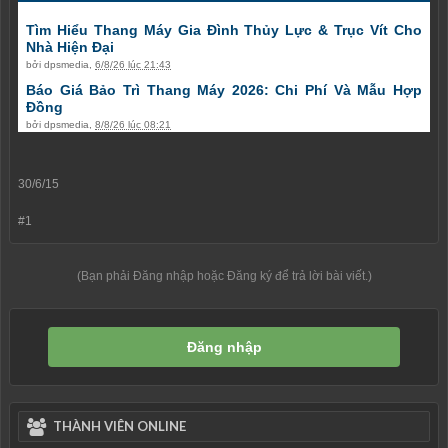
Tìm Hiểu Thang Máy Gia Đình Thủy Lực & Trục Vít Cho
Nhà Hiện Đại
bởi
dpsmedia
,
6/8/26 lúc 21:43
Báo Giá Bảo Trì Thang Máy 2026: Chi Phí Và Mẫu Hợp
Đồng
bởi
dpsmedia
,
8/8/26 lúc 08:21
30/6/15
#1
(Bạn phải Đăng nhập hoặc Đăng ký để trả lời bài viết.)
Đăng nhập
THÀNH VIÊN ONLINE