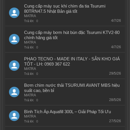
Cung cấp máy sục khí chìm đa tia Tsurumi
80TRN47.5 Nhật Bản giá tốt
MATRA
4/7/26
Trả lời:
0
Cung cấp máy bơm hút bùn đặc Tsurumi KTV2-80
chính hãng giá tốt
MATRA
4/7/26
Trả lời:
0
PHAO TECNO - MADE IN ITALY - SẴN KHO GIÁ
TỐT - LH: 0969 367 622
MATRA
29/5/26
Trả lời:
0
Bơm chìm nước thải TSURUMI AVANT MBS hiệu
suất cao, bền bỉ
MATRA
28/5/26
Trả lời:
0
Bình Tích Áp Aquafill 300L – Giải Pháp Tối Ưu
MATRA
27/5/26
Trả lời:
0