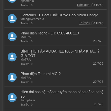
dpsmedia
Hôm qua, lúc 10:43
Trả lời:
0
Container 20 Feet Chở Được Bao Nhiêu Hàng?
tamnguyenmedia
Thứ sáu lúc 16:46
Trả lời:
0
Phao điện Tecno - LH: 0983 480 110
MATRA
28/7/26
Trả lời:
0
BÌNH TÍCH ÁP AQUAFILL 100L- NHẬP KHẨU Ý
GIÁ TỐT
MATRA
21/7/26
Trả lời:
0
Phao điện Tsurumi MC-2
MATRA
20/7/26
Trả lời:
0
Hiện đại hóa hệ thống truyền thanh bằng công nghệ
số
thinhpham
11/7/26
Trả lời:
0