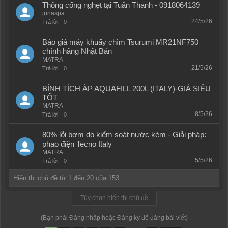
Thông cống nghẹt tại Tuấn Thanh - 0918064139
junaspa
24/5/26
Trả lời:
0
Báo giá máy khuấy chìm Tsurumi MR21NF750
chính hãng Nhật Bản
MATRA
21/5/26
Trả lời:
0
BÌNH TÍCH ÁP AQUAFILL 200L (ITALY)-GIÁ SIÊU
TỐT
MATRA
8/5/26
Trả lời:
0
80% lỗi bơm do kiểm soát nước kém - Giải pháp:
phao điện Tecno Italy
MATRA
5/5/26
Trả lời:
0
Hiển thị chủ đề từ 1 đến 20 của 153
Tùy chọn hiển thị chủ đề
(Bạn phải Đăng nhập hoặc Đăng ký để đăng bài viết)