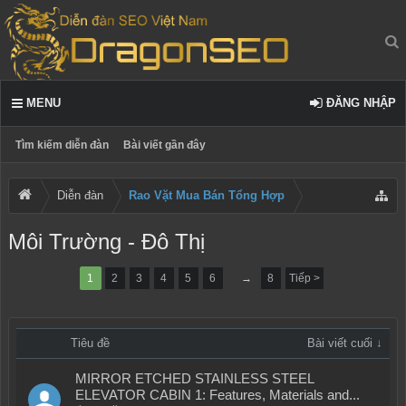
MENU
ĐĂNG NHẬP
Tìm kiếm diễn đàn
Bài viết gần đây
Diễn đàn
Rao Vặt Mua Bán Tổng Hợp
Môi Trường - Đô Thị
1
2
3
4
5
6
→
8
Tiếp >
Tiêu đề
Bài viết cuối ↓
MIRROR ETCHED STAINLESS STEEL
ELEVATOR CABIN 1: Features, Materials and...