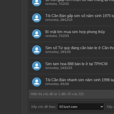
seokaka
,
7/12/15
Tôi Cần Bán gấp sim số năm sinh 1975 tạ
simsodep
,
28/12/15
Bí mật tìm mua sim hợp phong thủy
seokaka
,
7/12/15
Sim số Tứ quý đang cần bán lẹ ở Cần th
simsodep
,
19/1/16
Sim tam hoa 888 bán lẹ ở tại TPHCM
simsodep
,
14/11/15
Tôi Cần Bán nhanh sim năm sinh 1998 t
simsodep
,
4/1/16
Hiển thị chủ đề từ 1 đến 20 của 315
Xếp chủ đề theo:
Xếp 