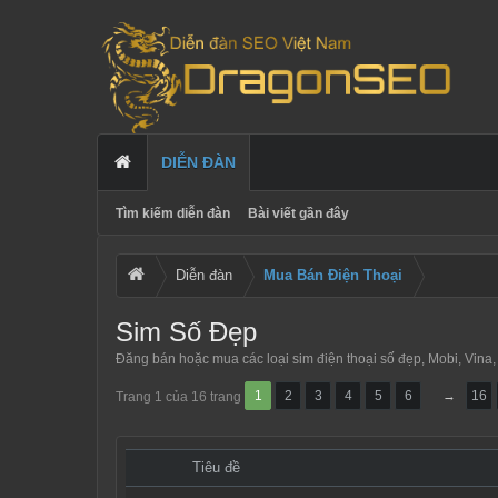
DIỄN ĐÀN
Tìm kiếm diễn đàn
Bài viết gần đây
Diễn đàn
Mua Bán Điện Thoại
Sim Số Đẹp
Đăng bán hoặc mua các loại sim điện thoại số đẹp, Mobi, Vina, Vi
1
2
3
4
5
6
→
16
Trang 1 của 16 trang
Tiêu đề