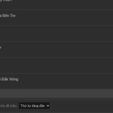
i Bến Tre
ơ
ại Đắk Nông
chủ đề kiểu: