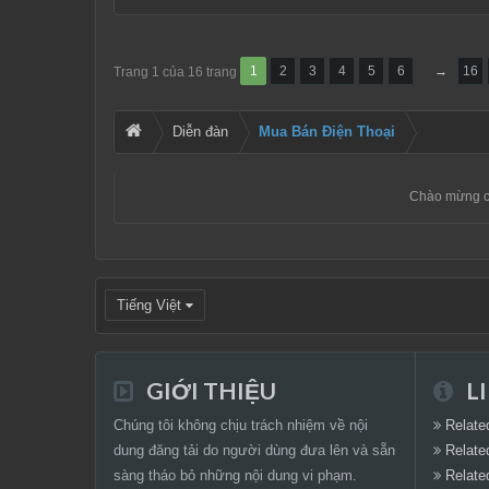
1
2
3
4
5
6
→
16
Trang 1 của 16 trang
Diễn đàn
Mua Bán Điện Thoại
Chào mừng c
Tiếng Việt
GIỚI THIỆU
LI
Chúng tôi không chịu trách nhiệm về nội
Relate
dung đăng tải do người dùng đưa lên và sẵn
Relate
sàng tháo bỏ những nội dung vi phạm.
Relate