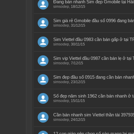
Đang bán nhanh Sim đẹp Gmobile tại Hải
simsodep
,
18/12/15
Sim giá rẻ Gmobile đầu số 0996 đang b
simsodep
,
31/12/15
Sim Viettel đầu 0983 cần bán gấp ở tại
simsodep
,
30/11/15
Sim vip Viettel đầu 0987 cần bán lẹ ở t
simsodep
,
7/12/15
Sim đẹp đầu số 0915 đang cần bán nhan
simsodep
,
23/12/15
Số đẹp năm sinh 1962 cần bán nhanh ở
simsodep
,
15/11/15
Cần bán nhanh sim Viettel thần tài 39
simsodep
,
24/12/15
12 con giáp nên chọn số nào mang lại 