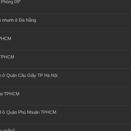
 Phòng 09*
án nhanh ở Đà Nẵng
 TPHCM
ại TPHCM
h ở Quận Cầu Giấy TP Hà Nội
 tại TPHCM
7939 ở Quận Phú Nhuận TPHCM
may mắn?