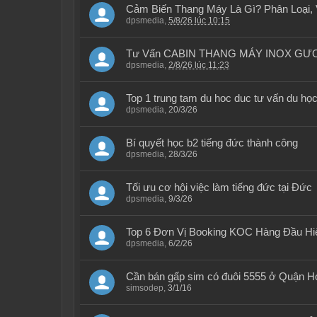
Cảm Biến Thang Máy Là Gì? Phân Loại, 
dpsmedia
,
5/8/26 lúc 10:15
Tư Vấn CABIN THANG MÁY INOX GƯƠ
dpsmedia
,
2/8/26 lúc 11:23
Top 1 trung tam du hoc duc tư vấn du họ
dpsmedia
,
20/3/26
Bí quyết học b2 tiếng đức thành công
dpsmedia
,
28/3/26
Tối ưu cơ hội việc làm tiếng đức tại Đức
dpsmedia
,
9/3/26
Top 6 Đơn Vị Booking KOC Hàng Đầu Hi
dpsmedia
,
6/2/26
Cần bán gấp sim có đuôi 5555 ở Quận H
simsodep
,
3/1/16